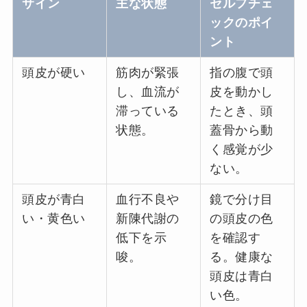
サイン
主な状態
セルフチェ
ックのポイ
ント
頭皮が硬い
筋肉が緊張
指の腹で頭
し、血流が
皮を動かし
滞っている
たとき、頭
状態。
蓋骨から動
く感覚が少
ない。
頭皮が青白
血行不良や
鏡で分け目
い・黄色い
新陳代謝の
の頭皮の色
低下を示
を確認す
唆。
る。健康な
頭皮は青白
い色。