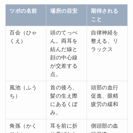
ツボの名前
場所の目安
期待される
こと
百会（ひゃ
頭のてっぺ
自律神経を
くえ）
ん。両耳を
整える、リ
結んだ線と
ラックス
顔の中心線
が交差する
点。
風池（ふう
首の後ろ、
頭部の血行
ち）
髪の生え際
促進、眼精
にあるくぼ
疲労の緩和
み。
角孫（かく
耳を前に折
側頭部の血