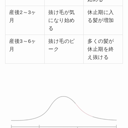
産後2～3ヶ
抜け毛が気
休止期に入
月
になり始め
る髪が増加
る
産後3～6ヶ
抜け毛のピ
多くの髪が
月
ーク
休止期を終
え抜ける