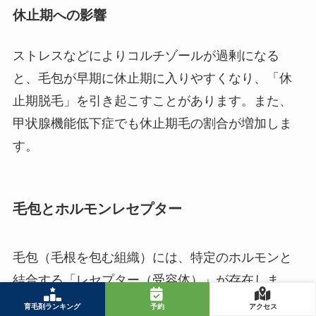
休止期への影響
ストレスなどによりコルチゾールが過剰になる
と、毛包が早期に休止期に入りやすくなり、「休
止期脱毛」を引き起こすことがあります。また、
甲状腺機能低下症でも休止期毛の割合が増加しま
す。
毛包とホルモンレセプター
毛包（毛根を包む組織）には、特定のホルモンと
結合する「レセプター（受容体）」が存在しま
す。ホルモンがこのレセプターに作用すること
育毛剤ランキング
予約
アクセス