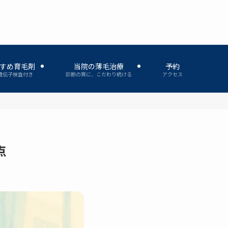
すめ育毛剤
当院の薄毛治療
予約
遺伝子検査付き
診断の質に、こだわり続ける
アクセス
点