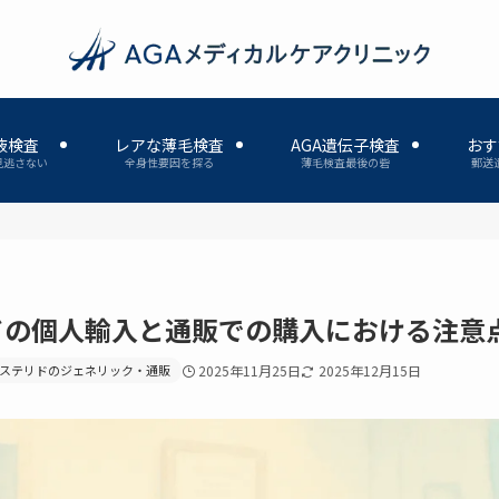
液検査
レアな薄毛検査
AGA遺伝子検査
おす
見逃さない
全身性要因を探る
薄毛検査最後の砦
郵送
ドの個人輸入と通販での購入における注意
ステリドのジェネリック・通販
2025年11月25日
2025年12月15日