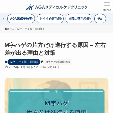
MENU
AGA遺伝子検査
おすすめ育毛剤
当院の薄毛治療
予約
ホーム
Ｍ字・生え際・前頭部
M字ハゲの片方だけ進行する原因 – 左右
差が出る理由と対策
Ｍ字・生え際・前頭部
M字ハゲの初期症状
2025年11月26日
2025年12月14日