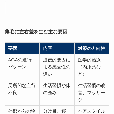
薄毛に左右差を生む主な要因
要因
内容
対策の方向性
AGAの進行
遺伝的要因に
医学的治療
パターン
よる感受性の
（内服薬な
違い
ど）
局所的な血行
生活習慣や体
生活習慣の改
不良
の歪み
善、マッサー
ジ
外部からの物
分け目、寝
ヘアスタイル