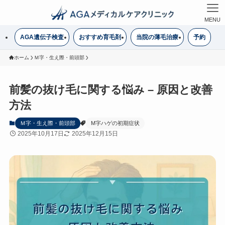
MENU
AGA遺伝子検査
おすすめ育毛剤
当院の薄毛治療
予約
ホーム
Ｍ字・生え際・前頭部
前髪の抜け毛に関する悩み – 原因と改善
方法
Ｍ字・生え際・前頭部
M字ハゲの初期症状
2025年10月17日
2025年12月15日