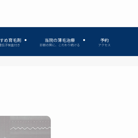
すめ育毛剤
当院の薄毛治療
予約
遺伝子検査付き
診断の質に、こだわり続ける
アクセス