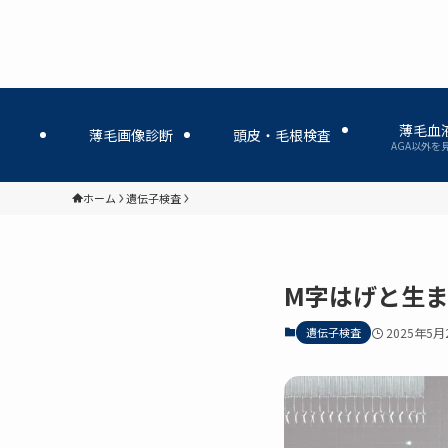
薄毛血
薄毛画像診断
頭皮・毛根検査
AGA以外を
ホーム
遺伝子検査
M字はげと生ま
遺伝子検査
2025年5月