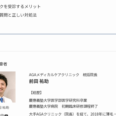
クを受診するメリット
質問と正しい対処法
筆者
AGAメディカルケアクリニック 統括院長
前田 祐助
【経歴】
慶應義塾大学医学部医学研究科卒業
慶應義塾大学病院 初期臨床研修課程終了
田 祐助
大手AGAクリニック（院長）を経て、2018年に薄毛・
Instagram
YouTube