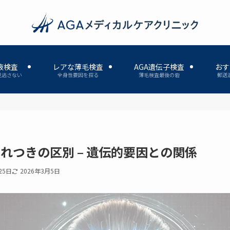
液検査
レアな薄毛検査
AGA遺伝子検査
おす
見逃さない
全身性要因を探る
薄毛検査最後の砦
郵送
れつきの区別 – 遺伝的要因との関係
25日
2026年3月5日