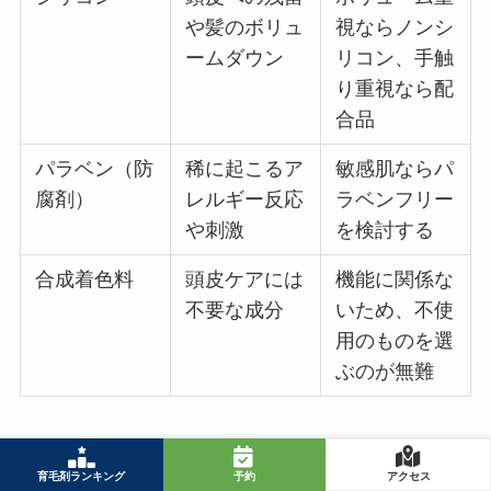
や髪のボリュ
視ならノンシ
ームダウン
リコン、手触
り重視なら配
合品
パラベン（防
稀に起こるア
敏感肌ならパ
腐剤）
レルギー反応
ラベンフリー
や刺激
を検討する
合成着色料
頭皮ケアには
機能に関係な
不要な成分
いため、不使
用のものを選
ぶのが無難
育毛剤ランキング
予約
アクセス