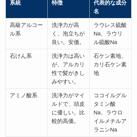
系統
特徴
代表的な成分
名
高級アルコー
洗浄力が高
ラウレス硫酸
ル系
く、泡立ちが
Na、ラウリ
良い。安価。
ル硫酸Na
石けん系
洗浄力は高い
石ケン素地、
が、アルカリ
カリ石ケン素
性で髪がきし
地
みやすい。
アミノ酸系
洗浄力がマイ
ココイルグル
ルドで、頭皮
タミン酸
に優しい。比
Na、ラウロ
較的高価。
イルメチルア
ラニンNa