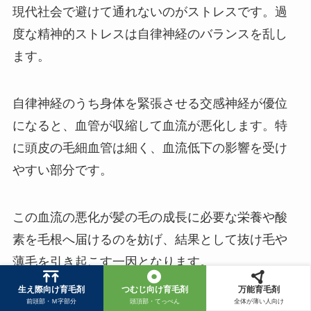
現代社会で避けて通れないのがストレスです。過
度な精神的ストレスは自律神経のバランスを乱し
ます。
自律神経のうち身体を緊張させる交感神経が優位
になると、血管が収縮して血流が悪化します。特
に頭皮の毛細血管は細く、血流低下の影響を受け
やすい部分です。
この血流の悪化が髪の毛の成長に必要な栄養や酸
素を毛根へ届けるのを妨げ、結果として抜け毛や
薄毛を引き起こす一因となります。
生え際向け育毛剤
つむじ向け育毛剤
万能育毛剤
前頭部・Ｍ字部分
頭頂部・てっぺん
全体が薄い人向け