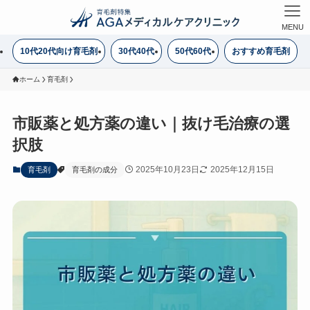
MENU
10代20代向け育毛剤
30代40代
50代60代
おすすめ育毛剤
ホーム
育毛剤
市販薬と処方薬の違い｜抜け毛治療の選
択肢
2025年10月23日
2025年12月15日
育毛剤
育毛剤の成分