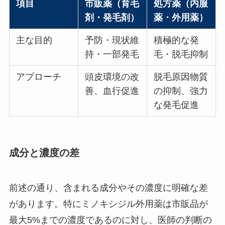
項目
市販薬（育毛
処方薬（内服
剤・発毛剤）
薬・外用薬）
主な目的
予防・現状維
積極的な発
持・一部発毛
毛・脱毛抑制
アプローチ
頭皮環境の改
脱毛原因物質
善、血行促進
の抑制、強力
な発毛促進
成分と濃度の差
前述の通り、含まれる成分やその濃度に明確な差
があります。特にミノキシジル外用薬は市販品が
最大5%までの濃度であるのに対し、医師の判断の