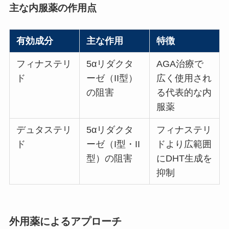
主な内服薬の作用点
有効成分
主な作用
特徴
フィナステリ
5αリダクタ
AGA治療で
ド
ーゼ（II型）
広く使用され
の阻害
る代表的な内
服薬
デュタステリ
5αリダクタ
フィナステリ
ド
ーゼ（I型・II
ドより広範囲
型）の阻害
にDHT生成を
抑制
外用薬によるアプローチ