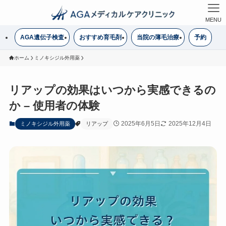
MENU
AGA遺伝子検査
おすすめ育毛剤
当院の薄毛治療
予約
ホーム
ミノキシジル外用薬
リアップの効果はいつから実感できるの
か – 使用者の体験
2025年6月5日
2025年12月4日
ミノキシジル外用薬
リアップ