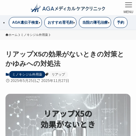
MENU
AGA遺伝子検査
おすすめ育毛剤
当院の薄毛治療
予約
ホーム
ミノキシジル外用薬
リアップX5の効果がないときの対策と
かゆみへの対処法
ミノキシジル外用薬
リアップ
2025年5月25日
2025年11月27日