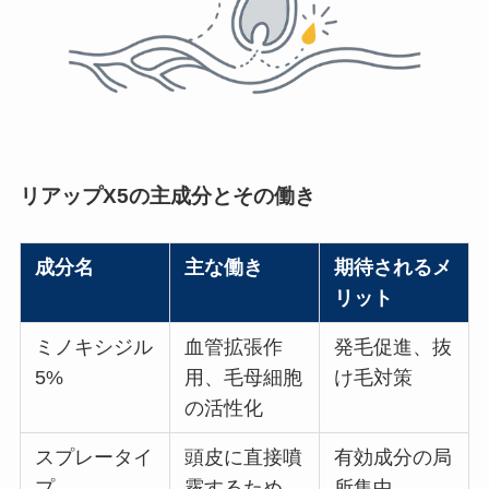
リアップX5の主成分とその働き
成分名
主な働き
期待されるメ
リット
ミノキシジル
血管拡張作
発毛促進、抜
5%
用、毛母細胞
け毛対策
の活性化
スプレータイ
頭皮に直接噴
有効成分の局
プ
霧するため、
所集中