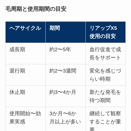
毛周期と使用期間の目安
ヘアサイクル
期間
リアップX5
使用の目安
成長期
約2〜5年
血行促進で成
長をサポート
退行期
約2〜3週間
変化を感じづ
らい時期
休止期
約3〜4か月
新たな発毛を
待つ期間
使用開始〜効
3か月〜6か
継続して観察
果実感
月以上が多い
することが重
要