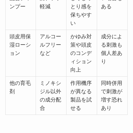
ンプー
軽減
とり感を
ある
保ちやす
い
頭皮用保
アルコー
かゆみ対
成分によ
湿ローシ
ルフリー
策や頭皮
る刺激も
ョン
など
のコンデ
個人差あ
ィション
り
向上
他の育毛
ミノキシ
作用機序
同時併用
剤
ジル以外
が異なる
で刺激が
の成分配
製品を試
増す恐れ
合
せる
あり