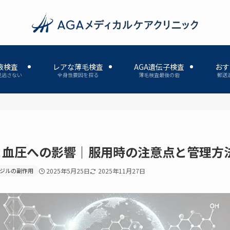
液検査
レアな薄毛検査
AGA遺伝子検査
おす
見逃さない
全身性要因を探る
薄毛検査最後の砦
郵送
と血圧への影響｜服用時の注意点と管理方
ジルの副作用
2025年5月25日
2025年11月27日