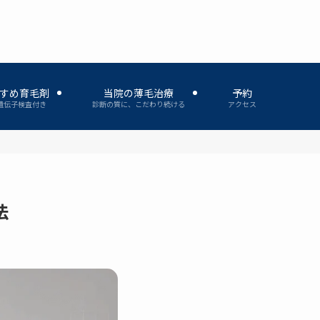
すめ育毛剤
当院の薄毛治療
予約
遺伝子検査付き
診断の質に、こだわり続ける
アクセス
法