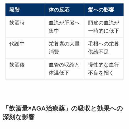
段階
体の反応
髪への影響
飲酒時
血流が肝臓へ
頭皮の血流が
集中
一時的に低下
代謝中
栄養素の大量
毛根への栄養
消費
供給不足
飲酒後
血管の収縮と
慢性的な血行
体温低下
不良を招く
「飲酒量×AGA治療薬」の吸収と効果への
深刻な影響