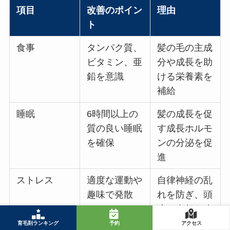
項目
改善のポイン
理由
ト
食事
タンパク質、
髪の毛の主成
ビタミン、亜
分や成長を助
鉛を意識
ける栄養素を
補給
睡眠
6時間以上の
髪の成長を促
質の良い睡眠
す成長ホルモ
を確保
ンの分泌を促
進
ストレス
適度な運動や
自律神経の乱
趣味で発散
れを防ぎ、頭
皮の血行を改
善
育毛剤ランキング
予約
アクセス