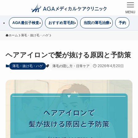
MENU
AGA遺伝子検査
おすすめ育毛剤
当院の薄毛治療
予約
ホーム
薄毛・抜け毛・ハゲ
ヘアアイロンで髪が抜ける原因と予防策
2026年4月20日
薄毛・抜け毛・ハゲ
薄毛の隠し方・日常ケア