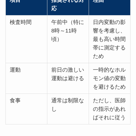
項目
推奨される対
理由
応
検査時間
午前中（特に
日内変動の影
8時～11時
響を考慮し、
頃）
最も高い時間
帯に測定する
ため
運動
前日の激しい
一時的なホル
運動は避ける
モン値の変動
を避けるため
食事
通常は制限な
ただし、医師
し
の指示があれ
ばそれに従う