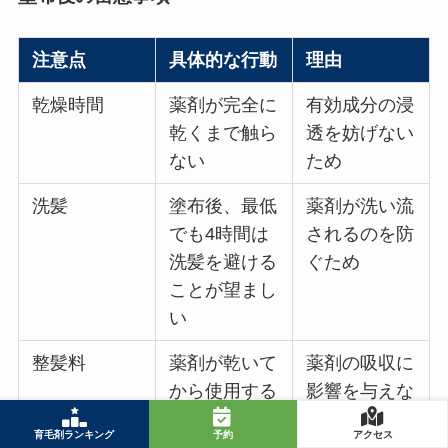
注意点
具体的な行動
理由
乾燥時間
薬剤が完全に
有効成分の浸
乾くまで触ら
透を妨げない
ない
ため
洗髪
塗布後、最低
薬剤が洗い流
でも4時間は
されるのを防
洗髪を避ける
ぐため
ことが望まし
い
整髪料
薬剤が乾いて
薬剤の吸収に
から使用する
影響を与えな
いため
育毛剤ランキング
予約
アクセス